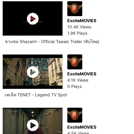
ExciteMOVIES
10.4K Views
1.9K Plays
ชาแซม Shazam! - Official Teaser Trailer (ซับไทย)
ExciteMOVIES
4.1K Views
0 Plays
เทเน็ท TENET - Legend TV Spot
ExciteMOVIES
4.5K Views