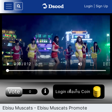
Login
|
Sign Up
Vote
Login เพื่อเก็บ Coin
0
Ebisu Muscats - Ebisu Muscats Promote