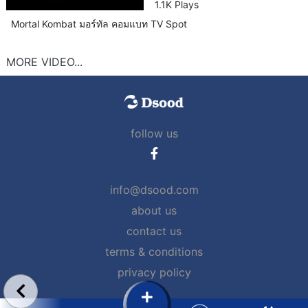
1.1K Plays
Mortal Kombat มอร์ทัล คอมแบท TV Spot
MORE VIDEO...
follow us
info@dsood.com
about us
contact us
terms & conditions
privacy policy