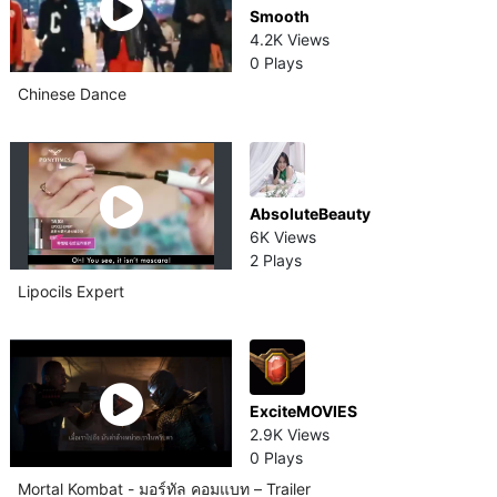
Smooth
4.2K Views
0 Plays
Chinese Dance
AbsoluteBeauty
6K Views
2 Plays
Lipocils Expert
ExciteMOVIES
2.9K Views
0 Plays
Mortal Kombat - มอร์ทัล คอมแบท – Trailer