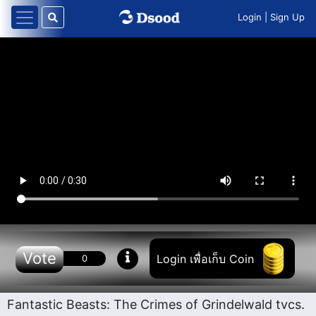
Login
|
Sign Up
Vote
Login เพื่อเก็บ Coin
0
Fantastic Beasts: The Crimes of Grindelwald tvcs.