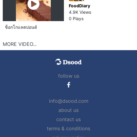
FoodDiary
4.9K Views
0 Plays
ช็อกโกแลต​ปอนด์​
MORE VIDEO...
follow us
info@dsood.com
about us
contact us
terms & conditions