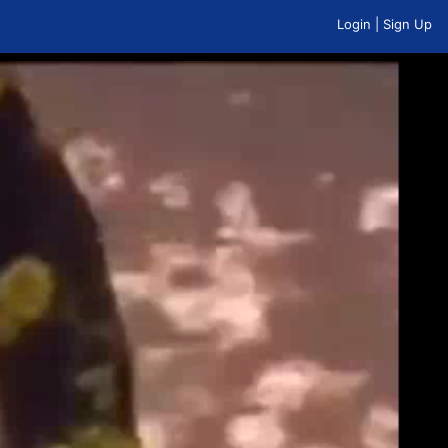
Login
|
Sign Up