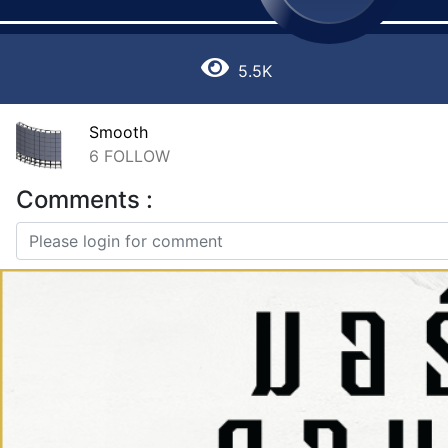
5.5K
Smooth
6
FOLLOW
Comments :