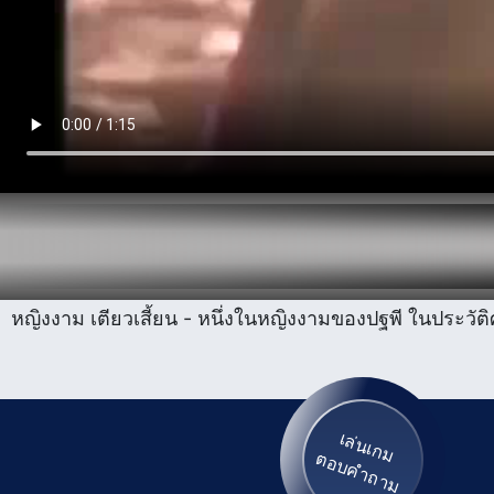
หญิงงาม เตียวเสี้ยน - หนึ่งในหญิงงามของปฐพี ในประวัติศา
เล่นเกม
ตอบคำถาม