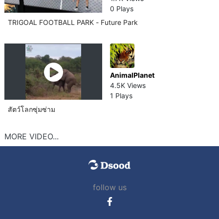
0 Plays
TRIGOAL FOOTBALL PARK - Future Park
AnimalPlanet
4.5K Views
1 Plays
สัตว์โลกซุ่มซ่าม
MORE VIDEO...
follow us