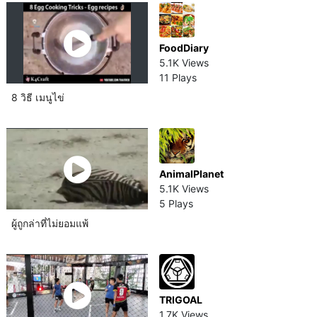
FoodDiary
5.1K Views
11 Plays
8 วิธี เมนูไข่
AnimalPlanet
5.1K Views
5 Plays
ผู้ถูกล่าที่ไม่ยอมแพ้
TRIGOAL
1.7K Views