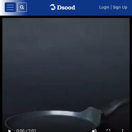
Login
|
Sign Up