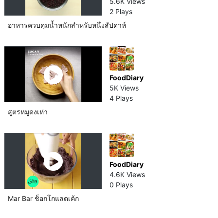
5.6K Views
2 Plays
อาหารควบคุมน้ำหนักสำหรับหนึ่งสัปดาห์​
FoodDiary
5K Views
4 Plays
สูตรหมูดงเห่า
FoodDiary
4.6K Views
0 Plays
Mar Bar ช็อกโกแลต​เค้ก