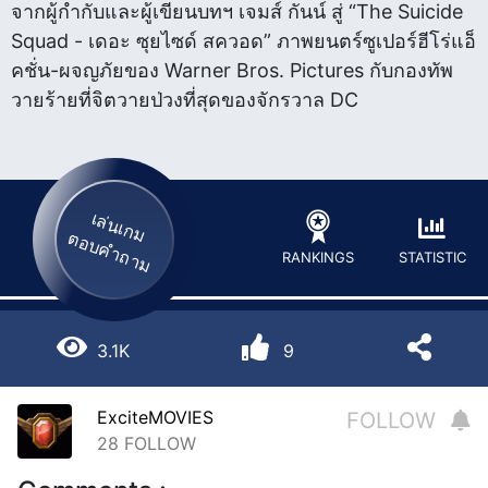
จากผู้กำกับและผู้เขียนบทฯ เจมส์ กันน์ สู่ “The Suicide
Squad - เดอะ ซุยไซด์ สควอด” ภาพยนตร์ซูเปอร์ฮีโร่แอ็
คชั่น-ผจญภัยของ Warner Bros. Pictures กับกองทัพ
วายร้ายที่จิตวายป่วงที่สุดของจักรวาล DC
เล่นเกม
ตอบคำถาม
STATISTIC
RANKINGS
3.1K
9
ExciteMOVIES
FOLLOW
28
FOLLOW