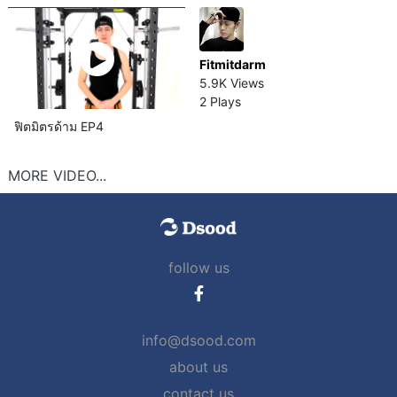
Fitmitdarm
5.9K Views
2 Plays
ฟิตมิตรด้าม EP4
MORE VIDEO...
follow us
info@dsood.com
about us
contact us