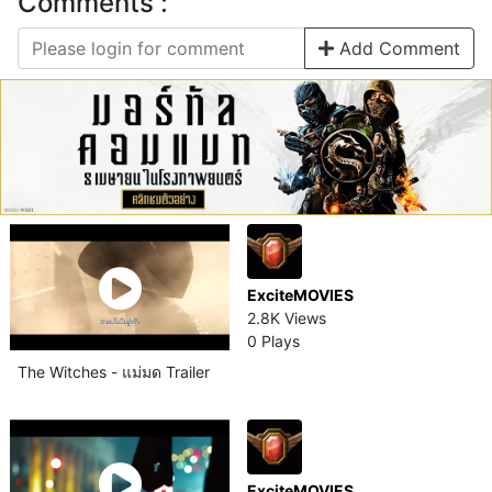
Comments :
Add Comment
ExciteMOVIES
2.8K Views
0 Plays
The Witches - แม่มด Trailer
ExciteMOVIES